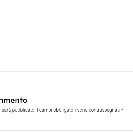
ommento
n sarà pubblicato.
I campi obbligatori sono contrassegnati
*