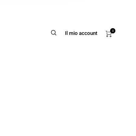
0
Il mio account