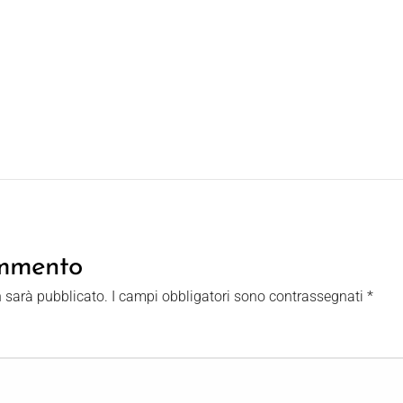
ommento
n sarà pubblicato.
I campi obbligatori sono contrassegnati
*