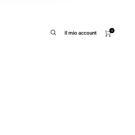
0
Il mio account