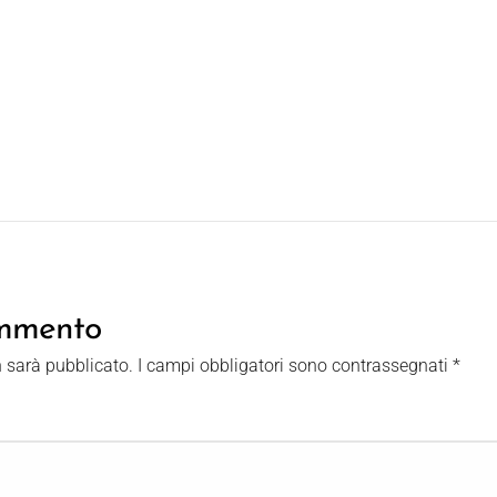
ommento
n sarà pubblicato.
I campi obbligatori sono contrassegnati
*