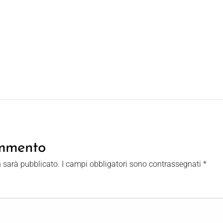
ommento
n sarà pubblicato.
I campi obbligatori sono contrassegnati
*