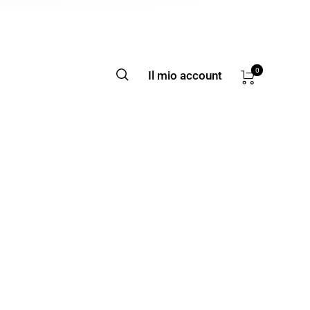
0
Il mio account