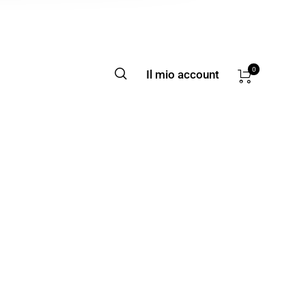
0
Il mio account