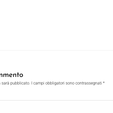
ommento
n sarà pubblicato.
I campi obbligatori sono contrassegnati
*