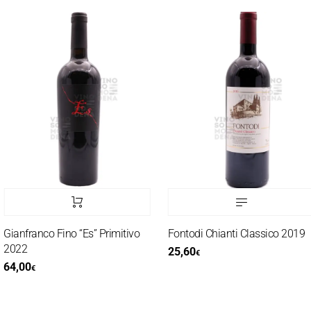
Gianfranco Fino “Es” Primitivo
Fontodi Chianti Classico 2019
2022
25,60
€
64,00
€