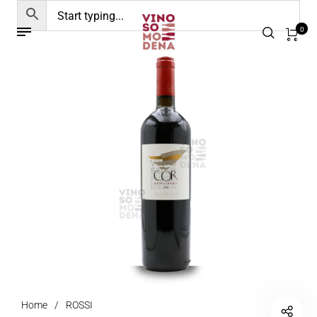
0
Home
/
ROSSI