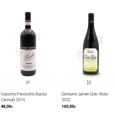
iacomo Fenocchio Barolo
Domaine Jamet Cote -Rotie
annubi 2014
2022
8,00
160,00
€
€