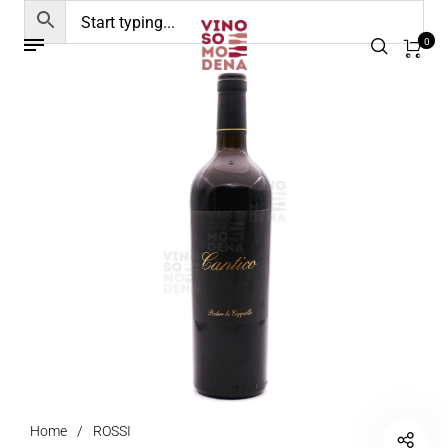
0
Home
/
ROSSI