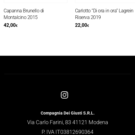
Capanna Brunello di
Carlotto “Di ora in ora” Lagrein
Montalcino 2015
Riserva 2019
42,00
22,00
€
€
Compagnia Dei Giusti S.R.L.
Via Carlo Farini, 83 41121 Modena
P. IVA IT03812690364