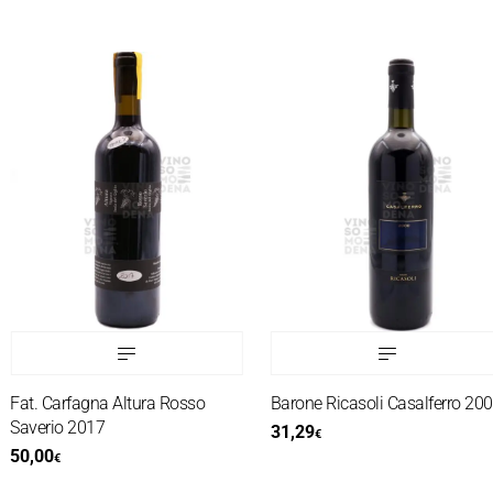
Fat. Carfagna Altura Rosso
Barone Ricasoli Casalferro 2000
Saverio 2017
31,29
€
50,00
€