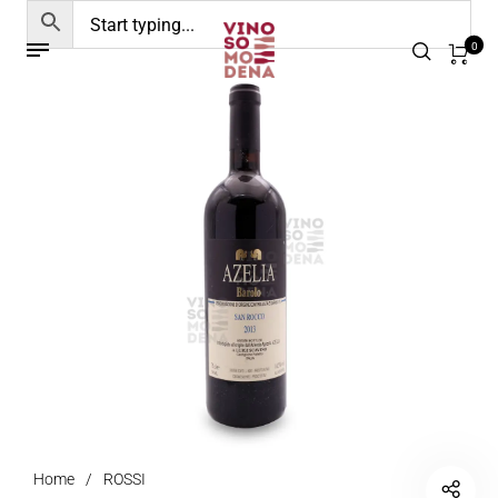
0
Home
/
ROSSI