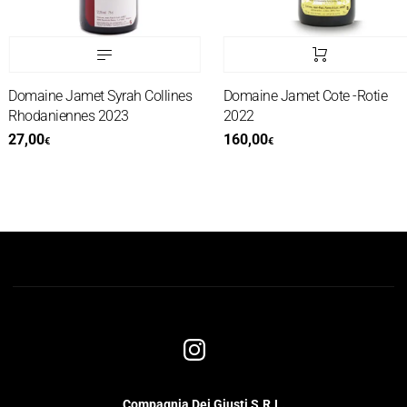
Domaine Jamet Syrah Collines
Domaine Jamet Cote -Rotie
Rhodaniennes 2023
2022
27,00
160,00
€
€
Compagnia Dei Giusti S.R.L.