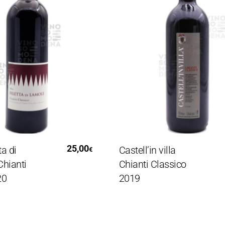
Al Carrello
Aggiungi Al Carrello
25,00
3
Castell’in villa
€
ti
Chianti Classico
2019