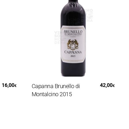
Aggiungi Al Carrello
00
42,00
Capanna Brunello di
Font
€
€
Montalcino 2015
Cla