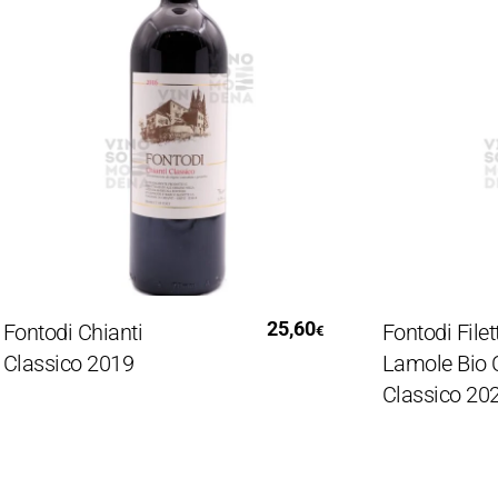
Leggi Tutto
Aggiungi 
25,60
odi Chianti
Fontodi Filetta di
€
ssico 2019
Lamole Bio Chian
Classico 2020