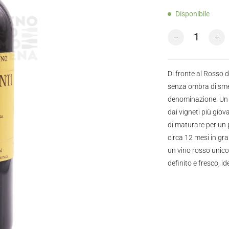
Disponibile
Biondi Santi Ros
Di fronte al Rosso d
senza ombra di smen
denominazione. Un pi
dai vigneti più giov
di maturare per un 
circa 12 mesi in gra
un vino rosso unico
definito e fresco, i