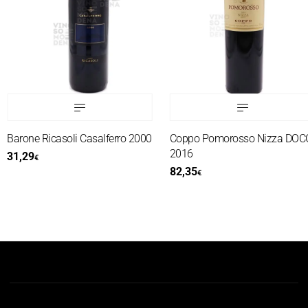
Barone Ricasoli Casalferro 2000
Coppo Pomorosso Nizza DOCG
2016
31,29
€
82,35
€