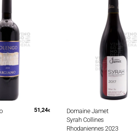
utto
Leggi Tutto
51,24
27,
Domaine Jamet
€
Syrah Collines
Rhodaniennes 2023