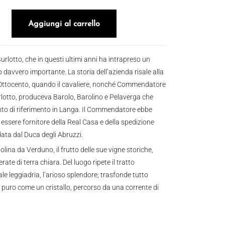
cclivi 2017 quantità
Aggiungi al carrello
urlotto, che in questi ultimi anni ha intrapreso un
 davvero importante. La storia dell’azienda risale alla
Ottocento, quando il cavaliere, nonché Commendatore
lotto, produceva Barolo, Barolino e Pelaverga che
to di riferimento in Langa. Il Commendatore ebbe
di essere fornitore della Real Casa e della spedizione
data dal Duca degli Abruzzi.
tolina da Verduno, il frutto delle sue vigne storiche,
erate di terra chiara. Del luogo ripete il tratto
le leggiadria, l’arioso splendore; trasfonde tutto
 puro come un cristallo, percorso da una corrente di