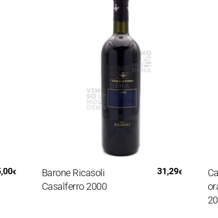
Leggi Tutto
31,29
Barone Ricasoli
Carlott
€
€
Casalferro 2000
ora” L
2019