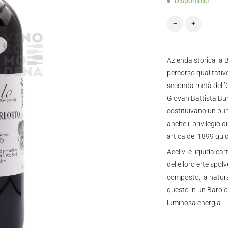
Disponibile
Burlotto Barolo A
Azienda storica la B
percorso qualitativo
seconda metà dell’
Giovan Battista Bur
costituivano un pun
anche il privilegio 
artica del 1899 gui
Acclivi è liquida car
delle loro erte spolv
composto, la natura
questo in un Barolo
luminosa energia.