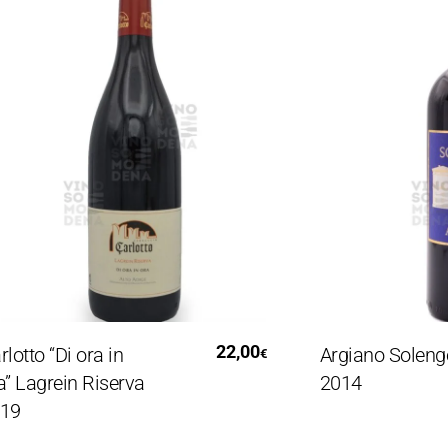
Aggiungi Al Carrello
Leggi T
22,00
o “Di ora in
Argiano Solengo
€
agrein Riserva
2014