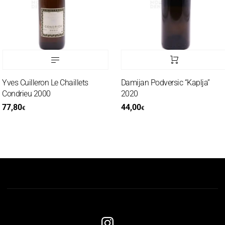
ves Cuilleron Le Chaillets
Damijan Podversic “Kaplja”
ondrieu 2000
2020
77,80
44,00
€
€