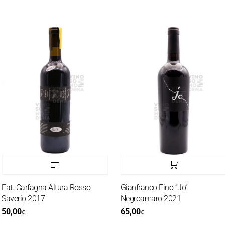
Fat. Carfagna Altura Rosso
Gianfranco Fino “Jo”
Saverio 2017
Negroamaro 2021
50,00
65,00
€
€