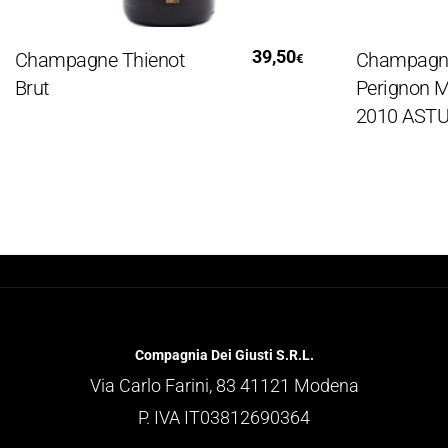
Leggi Tutto
Le
39,50
hampagne Thienot
Champagne 
€
rut
Perignon M
2010 ASTUCC
Compagnia Dei Giusti S.R.L.
Via Carlo Farini, 83 41121 Modena
P. IVA IT03812690364