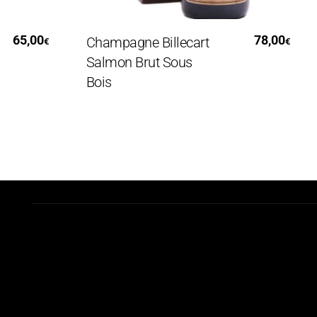
Aggiungi Al Carrello
65,00
78,00
Champagne Billecart
C
€
€
Salmon Brut Sous
B
Bois