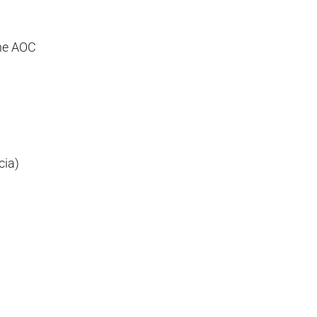
e AOC
ia)