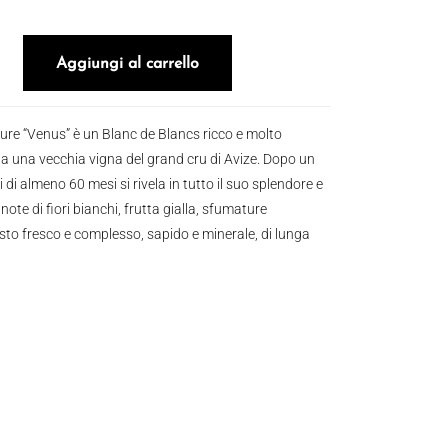
art Venus 2013 quantità
Aggiungi al carrello
e “Venus” è un Blanc de Blancs ricco e molto
a una vecchia vigna del grand cru di Avize. Dopo un
i di almeno 60 mesi si rivela in tutto il suo splendore e
note di fiori bianchi, frutta gialla, sfumature
to fresco e complesso, sapido e minerale, di lunga