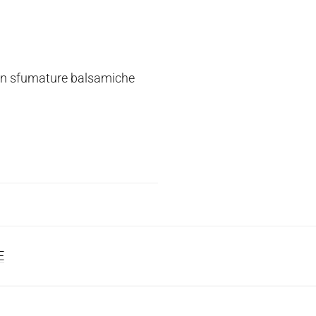
, con sfumature balsamiche
E