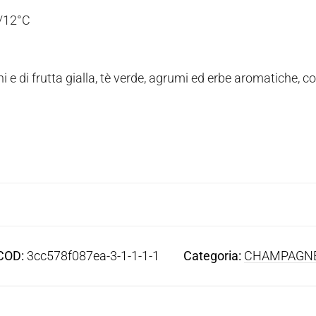
/12°C
chi e di frutta gialla, tè verde, agrumi ed erbe aromatiche
COD:
3cc578f087ea-3-1-1-1-1
Categoria:
CHAMPAGN