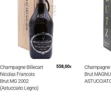
Leggi Tutto
Leg
558,00
ampagne Billecart
Champagne De
€
olas Francois
Brut MAGNUM
ut MG 2002
ASTUCCIATO
tucciato Legno)