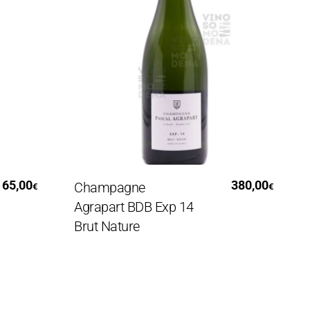
Aggiungi Al Carrello
,00
380,00
Champagne
Ch
€
€
Agrapart BDB Exp 14
Nic
Brut Nature
Br
(As