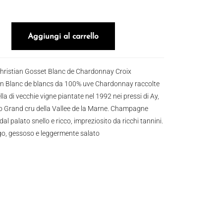
 Blanc de Chardonnay Croix Courcelles 2016 quantità
Aggiungi al carrello
ristian Gosset Blanc de Chardonnay Croix
un Blanc de blancs da 100% uve Chardonnay raccolte
a di vecchie vigne piantate nel 1992 nei pressi di Ay,
ato Grand cru della Vallee de la Marne. Champagne
al palato snello e ricco, impreziosito da ricchi tannini.
ungo, gessoso e leggermente salato