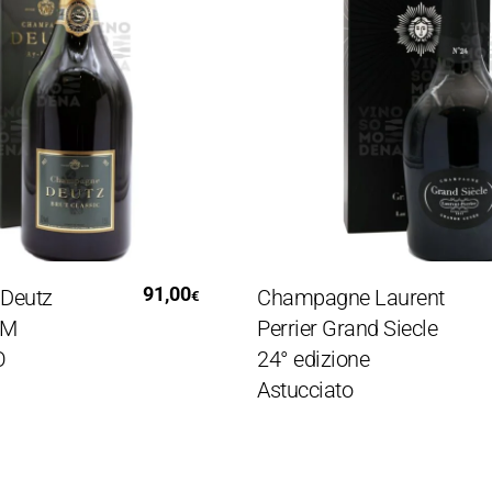
gi Tutto
Leggi Tutto
91,00
1
utz
Champagne Laurent
€
Perrier Grand Siecle
24° edizione
Astucciato