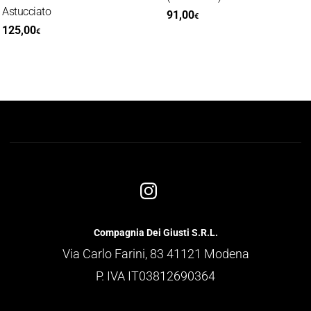
stucciato
91,00
€
25,00
€
Compagnia Dei Giusti S.R.L.
Via Carlo Farini, 83 41121 Modena
P. IVA IT03812690364