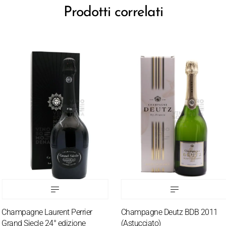
Prodotti correlati
hampagne Laurent Perrier
Champagne Deutz BDB 2011
rand Siecle 24° edizione
(Astucciato)