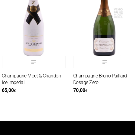
Champagne Moet & Chandon
Champagne Bruno Paillard
ce Imperial
Dosage Zero
65,00
70,00
€
€