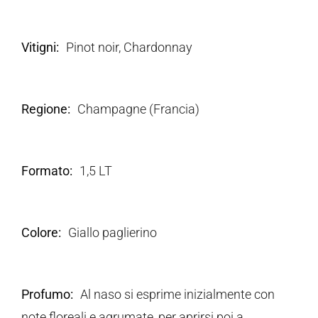
Vitigni
Pinot noir, Chardonnay
Regione
Champagne (Francia)
Formato
1,5 LT
Colore
Giallo paglierino
Profumo
Al naso si esprime inizialmente con
note floreali e agrumate, per aprirsi poi a