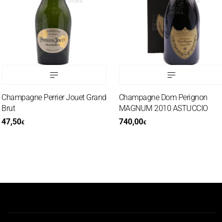
hampagne Perrier Jouet Grand
Champagne Dom Perignon
rut
MAGNUM 2010 ASTUCCIO
7,50
740,00
€
€