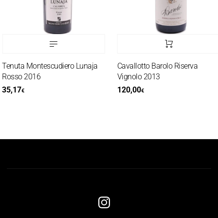
enuta Montescudiero Lunaja
Cavallotto Barolo Riserva
osso 2016
Vignolo 2013
5,17
120,00
€
€