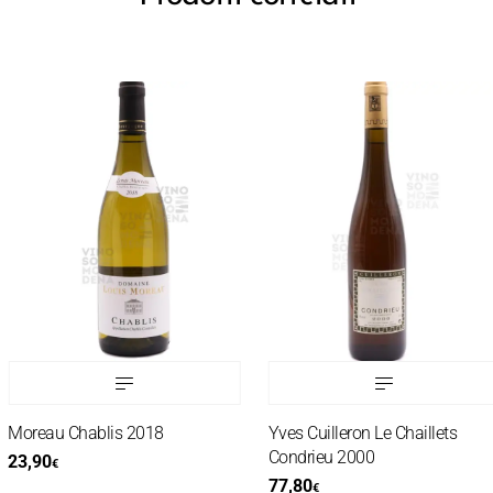
Moreau Chablis 2018
Yves Cuilleron Le Chaillets
Condrieu 2000
23,90
€
77,80
€