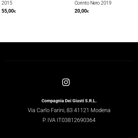
2015
Corinto Nero 2019
55,00
20,00
€
€
Compagnia Dei Giusti S.R.L.
Via Carlo Farini, 83 41121 Modena
P. IVA IT03812690364