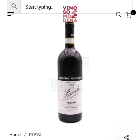
0
Home
/
ROSSI