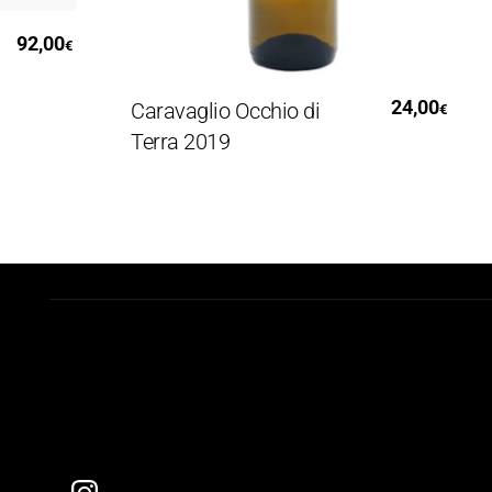
,00
€
Aggiungi Al Carrello
24,00
Caravaglio Occhio di
Ku
€
Terra 2019
Bi