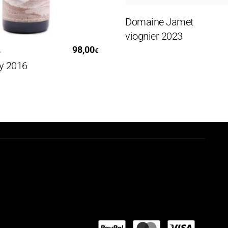
Leggi Tutto
Domaine Jamet
viognier 2023
i Al Carrello
98,00
€
16