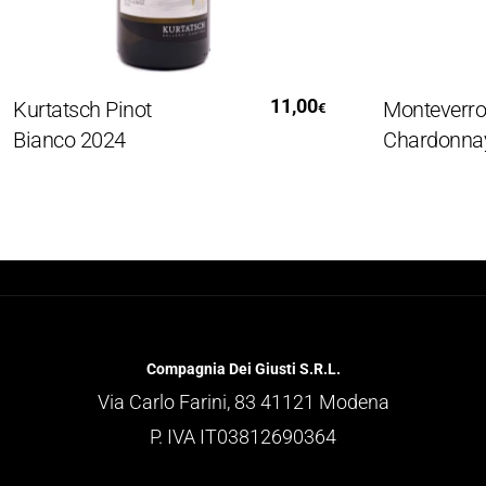
Leggi Tutto
Aggiung
11,00
rtatsch Pinot
Monteverro
€
anco 2024
Chardonnay 20
Compagnia Dei Giusti S.R.L.
Via Carlo Farini, 83 41121 Modena
P. IVA IT03812690364