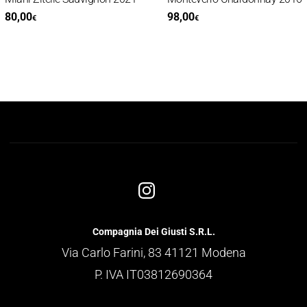
80,00
98,00
€
€
Compagnia Dei Giusti S.R.L.
Via Carlo Farini, 83 41121 Modena
P. IVA IT03812690364