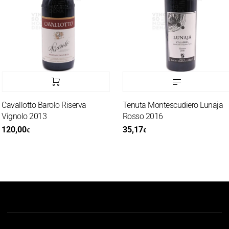
avallotto Barolo Riserva
Tenuta Montescudiero Lunaja
ignolo 2013
Rosso 2016
120,00
35,17
€
€