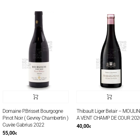
Domaine P.Brisset Bourgogne
Thibault Liger Belair – MOULIN
Pinot Noir ( Gevrey Chambertin )
A VENT CHAMP DE COUR 2020
Cuvèe Gabrius 2022
40,00
€
55,00
€