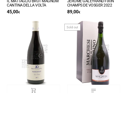
IL MATTAGLIO BRUT MAGNUM
JEROME GALEYRAND FIXIN
CANTINA DELLA VOLTA
CHAMPS DE VOSGER 2022
45,00
89,00
€
€
Sold out
JEROME GALEYRAND
Marchesi di Ravarino MAGNUM
MARSANNAY ROUGE EST
ASTUCCIO
OUEST 2022
29,50
€
68,00
€