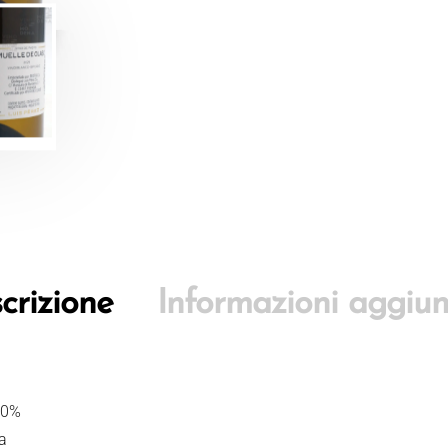
crizione
Informazioni aggiun
80%
a