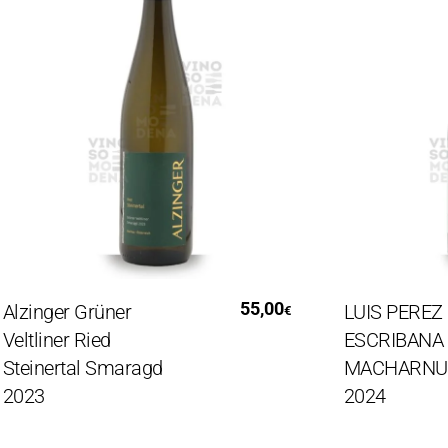
Aggiungi Al Carrello
Aggiung
55,00
zinger Grüner
LUIS PEREZ LA
€
ltliner Ried
ESCRIBANA “C
einertal Smaragd
MACHARNUDO
23
2024