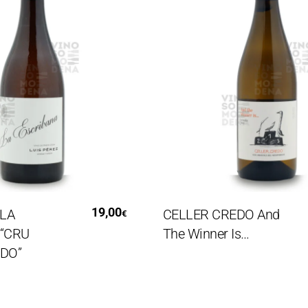
i Al Carrello
Aggiungi Al Carrello
19,00
CELLER CREDO And
€
RU
The Winner Is…
”