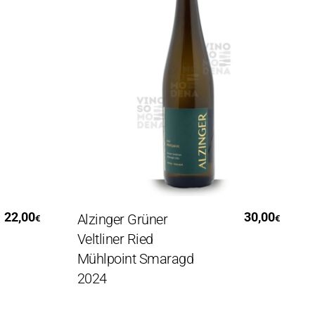
Aggiungi Al Carrello
,00
30,00
Alzinger Grüner
Al
€
€
Veltliner Ried
Ve
Mühlpoint Smaragd
St
2024
20