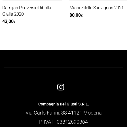
Damijan Podversic Ribolla
Miani Zitelle Sauvignon 2021
Gialla 2020
80,00
€
43,00
€
Compagnia Dei Giusti S.R.L.
Via Carlo Farini, 83 41121 Modena
P. IVA IT03812690364