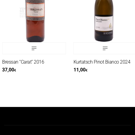
Bressan “Carat” 2016
Kurtatsch Pinot Bianco 2024
37,00
11,00
€
€