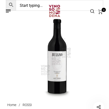
0
Home
/
ROSSI