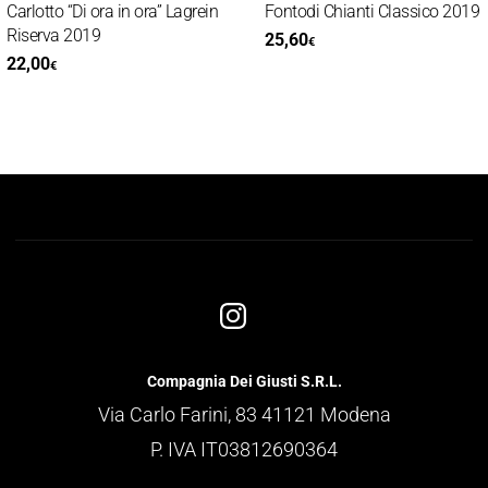
Carlotto “Di ora in ora” Lagrein
Fontodi Chianti Classico 2019
Riserva 2019
25,60
€
22,00
€
Compagnia Dei Giusti S.R.L.
Via Carlo Farini, 83 41121 Modena
P. IVA IT03812690364