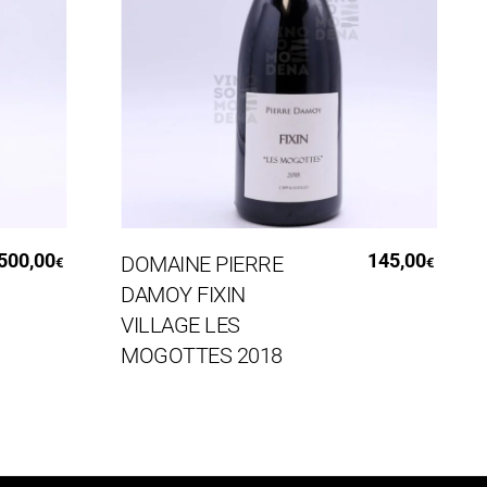
Aggiungi Al Carrello
0,00
145,00
DOMAINE PIERRE
D
€
€
DAMOY FIXIN
R
VILLAGE LES
C
MOGOTTES 2018
M