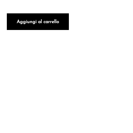
gne Rouge Cuvée Gravel 2023 quantità
Aggiungi al carrello