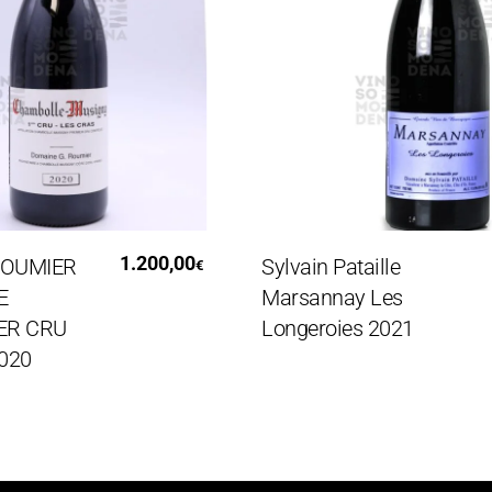
i Al Carrello
Aggiungi Al Carrello
1.200,00
MIER
Sylvain Pataille
€
Marsannay Les
 CRU
Longeroies 2021
0