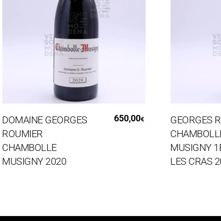
Aggiungi Al Carrello
Aggiung
650,00
OMAINE GEORGES
GEORGES ROU
€
OUMIER
CHAMBOLLE
HAMBOLLE
MUSIGNY 1ER
USIGNY 2020
LES CRAS 202