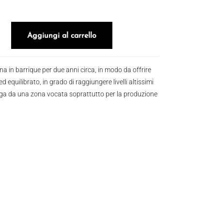
l peduncolo rosso 2018 quantità
Aggiungi al carrello
na in barrique per due anni circa, in modo da offrire
 equilibrato, in grado di raggiungere livelli altissimi
a da una zona vocata soprattutto per la produzione