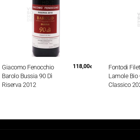
Aggiungi Al Carrello
Aggiung
118,00
iacomo Fenocchio
Fontodi Filetta 
€
rolo Bussia 90 Dì
Lamole Bio Chi
iserva 2012
Classico 2020