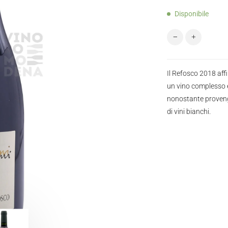
Disponibile
Miani Refosco da
Il Refosco 2018 affi
un vino complesso ed
nonostante proveng
di vini bianchi.