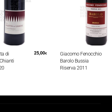
i Al Carrello
Leggi Tutto
25,00
di
Giacomo Fenocchio
€
anti
Barolo Bussia
Riserva 2011