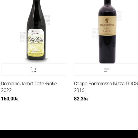
omaine Jamet Cote -Rotie
Coppo Pomorosso Nizza DOCG
022
2016
60,00
82,35
€
€