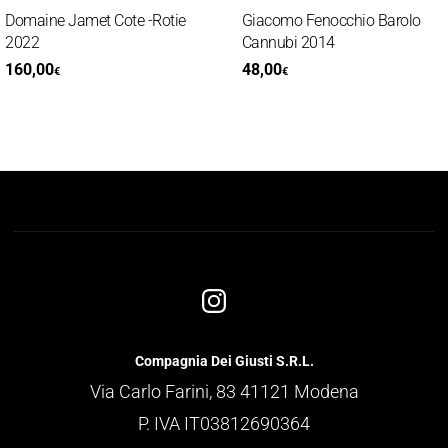
omaine Jamet Cote -Rotie
Giacomo Fenocchio Barolo
2022
Cannubi 2014
160,00
48,00
€
€
Compagnia Dei Giusti S.R.L.
Via Carlo Farini, 83 41121 Modena
P. IVA IT03812690364