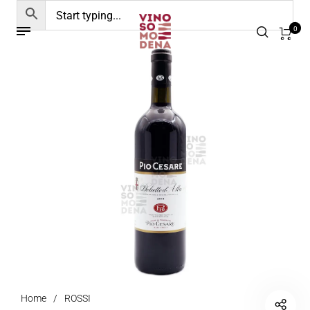
0
Home
/
ROSSI