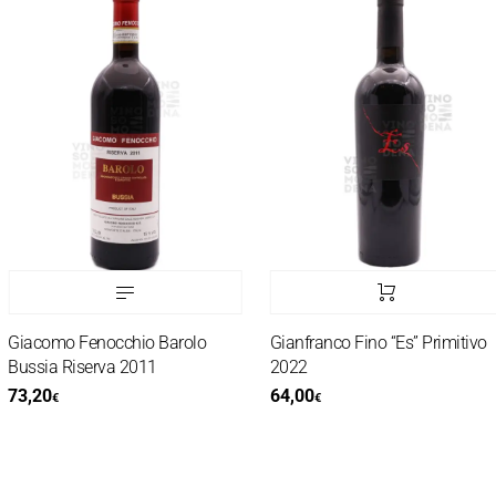
Giacomo Fenocchio Barolo
Gianfranco Fino “Es” Primitivo
Bussia Riserva 2011
2022
73,20
64,00
€
€