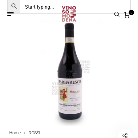
0
Home
/
ROSSI