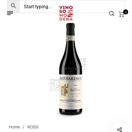
0
Home
/
ROSSI