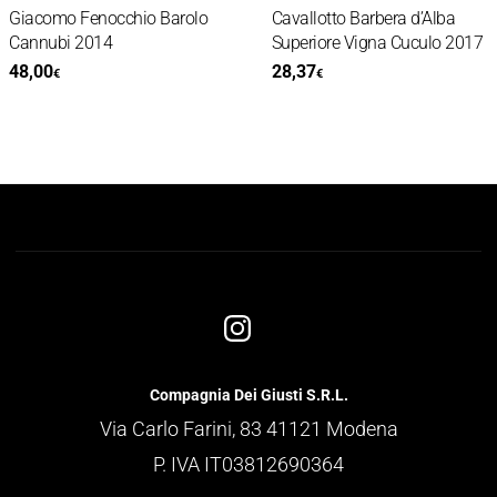
Giacomo Fenocchio Barolo
Cavallotto Barbera d’Alba
Cannubi 2014
Superiore Vigna Cuculo 2017
48,00
28,37
€
€
Compagnia Dei Giusti S.R.L.
Via Carlo Farini, 83 41121 Modena
P. IVA IT03812690364