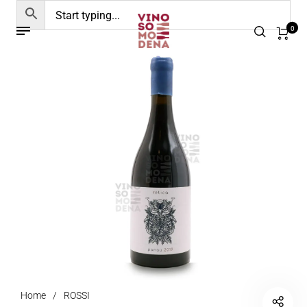
0
Home
/
ROSSI