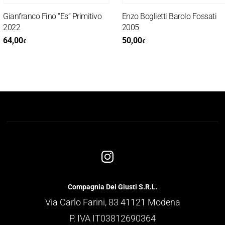
ianfranco Fino “Es” Primitivo
Enzo Boglietti Barolo Fossati
2022
2005
64,00
50,00
€
€
Compagnia Dei Giusti S.R.L.
Via Carlo Farini, 83 41121 Modena
P. IVA IT03812690364