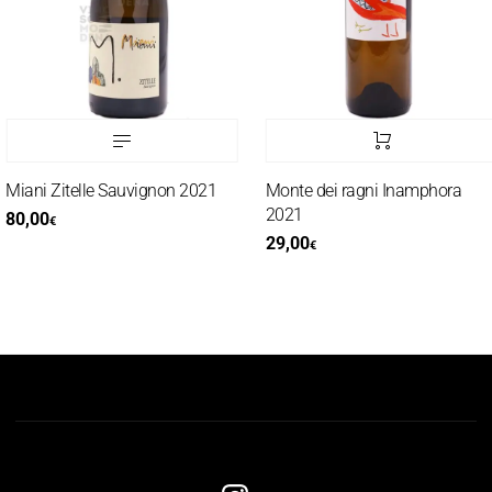
Miani Zitelle Sauvignon 2021
Monte dei ragni Inamphora
2021
80,00
€
29,00
€