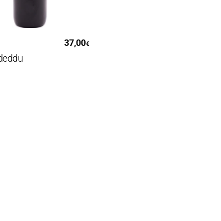
Read More
37,00
€
deddu