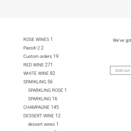
1
ROSE WINES
We've go
2
Passiti 2
19
Custom orders
271
RED WINE
Sold out
82
WHITE WINE
56
SPARKLING
1
SPARKLING ROSE
16
SPARKLING
145
CHAMPAGNE
12
DESSERT WINE
1
dessert wines