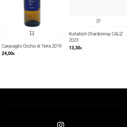
Kurtatsch Chardonnay CALIZ
2023
Caravaglio Occhio di Terra 2019
13,30
€
24,00
€