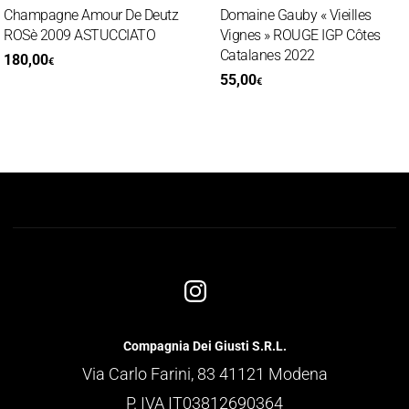
hampagne Amour De Deutz
Domaine Gauby « Vieilles
OSè 2009 ASTUCCIATO
Vignes » ROUGE IGP Côtes
Catalanes 2022
80,00
€
55,00
€
Compagnia Dei Giusti S.R.L.
Via Carlo Farini, 83 41121 Modena
P. IVA IT03812690364