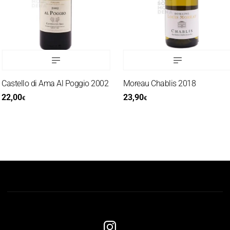
astello di Ama Al Poggio 2002
Moreau Chablis 2018
22,00
23,90
€
€