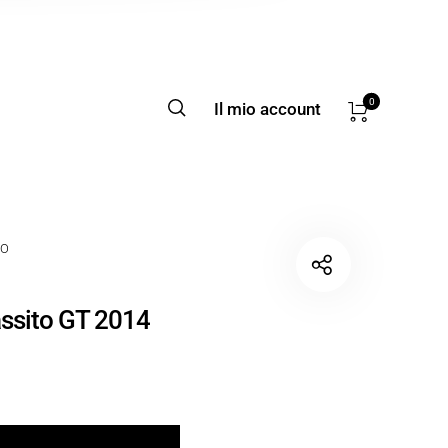
0
Il mio account
TO
ssito GT 2014