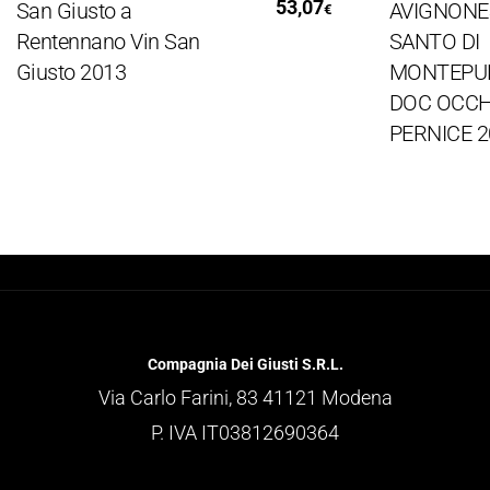
53,07
an Giusto a
AVIGNONESI V
€
entennano Vin San
SANTO DI
iusto 2013
MONTEPULCI
DOC OCCHIO 
PERNICE 2010
Compagnia Dei Giusti S.R.L.
Via Carlo Farini, 83 41121 Modena
P. IVA IT03812690364