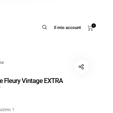
0
Il mio account
NE
 Fleury Vintage EXTRA
0
zzino: 1