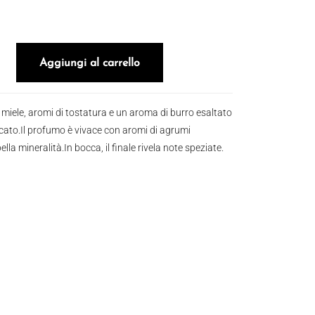
y Vintage EXTRA BRUT 2000 quantità
Aggiungi al carrello
 miele, aromi di tostatura e un aroma di burro esaltato
ato.Il profumo è vivace con aromi di agrumi
bella mineralità.In bocca, il finale rivela note speziate.