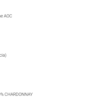
e AOC
ia)
20% CHARDONNAY