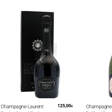
Leggi Tutto
Legg
125,00
mpagne Laurent
Champagne Bru
€