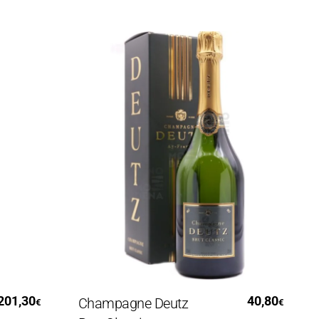
Leggi Tutto
30
40,80
Champagne Deutz
Cha
€
€