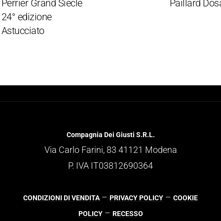
rier Grand Siecle
Paillard Dosage 
 edizione
ucciato
Compagnia Dei Giusti S.R.L.
Via Carlo Farini, 83 41121 Modena
P. IVA IT03812690364
–
–
CONDIZIONI DI VENDITA
PRIVACY POLICY
COOKIE
–
POLICY
RECESSO