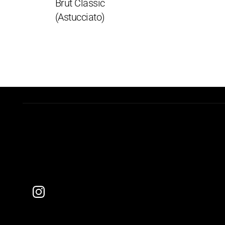
Brut Classic
Per
(Astucciato)
24°
Ast