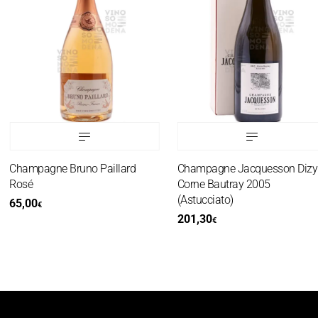
Champagne Bruno Paillard
Champagne Jacquesson Dizy
Rosé
Corne Bautray 2005
(Astucciato)
65,00
€
201,30
€